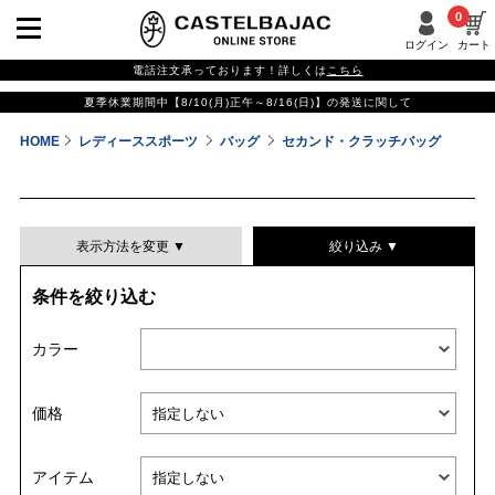
0
ログイン
カート
電話注文承っております！詳しくは
こちら
夏季休業期間中【8/10(月)正午～8/16(日)】の発送に関して
HOME
レディーススポーツ
バッグ
セカンド・クラッチバッグ
表示方法を変更 ▼
絞り込み ▼
条件を絞り込む
表示件数
カラー
表示順
価格
並び替える
アイテム