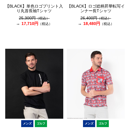
【BLACK】単色ロゴプリント入
【BLACK】ロゴ総柄昇華転写イ
り丸首長袖Tシャツ
ンナー長Tシャツ
25,300円
26,400円
（税込）
（税込）
17,710円
18,480円
（税込）
（税込）
メンズ
ゴルフ
メンズ
ゴルフ