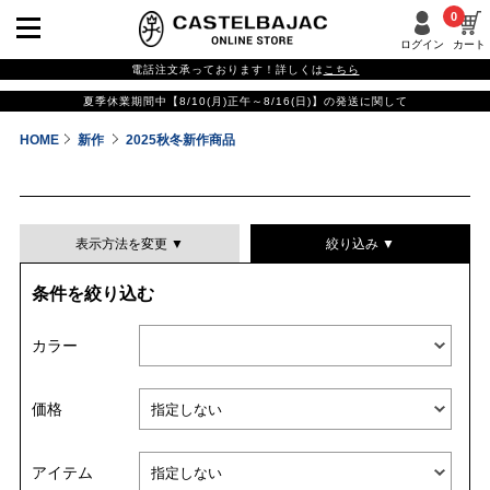
0
ログイン
カート
電話注文承っております！詳しくは
こちら
夏季休業期間中【8/10(月)正午～8/16(日)】の発送に関して
HOME
新作
2025秋冬新作商品
表示方法を変更 ▼
絞り込み ▼
条件を絞り込む
表示件数
カラー
表示順
価格
並び替える
アイテム