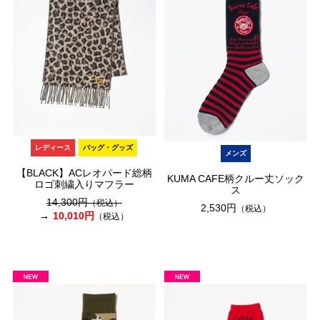
レディース
バッグ・グッズ
メンズ
【BLACK】ACレオパード総柄
KUMA CAFE柄クルー丈ソック
ロゴ刺繍入りマフラー
ス
14,300円
（税込）
2,530円
（税込）
10,010円
（税込）