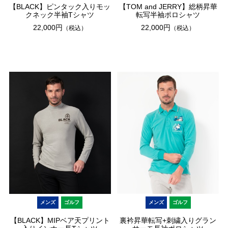
【BLACK】ピンタック入りモッ
【TOM and JERRY】総柄昇華
クネック半袖Tシャツ
転写半袖ポロシャツ
22,000円
22,000円
（税込）
（税込）
メンズ
ゴルフ
メンズ
ゴルフ
【BLACK】MIPベア天プリント
裏衿昇華転写+刺繍入りグラン