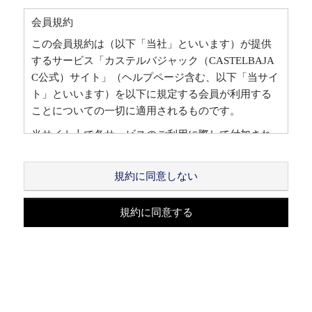
会員規約
この会員規約は（以下「当社」といいます）が提供
するサービス「カステルバジャック（CASTELBAJA
C公式）サイト」（ヘルプページ含む、以下「当サイ
ト」といいます）を以下に規定する会員が利用する
ことについての一切に適用されるものです。
当サイト上で各サービスのご利用に際して付加され
ている諸規定は、本規約の一部を構成しており、そ
れらすべてを含めたものが利用規約となっておりま
規約に同意しない
す。（ただし、一部他社サイトとリンクするサービ
スについては、当サイトのサポート範囲外となる
規約に同意する
為、各リンク先の規約に従うものとします）
本規約の変更にご注意下さい
1. 当社は、会員の了承を得ることなく本規約を随時
変更することができるものとし、会員はこれを承諾
します。