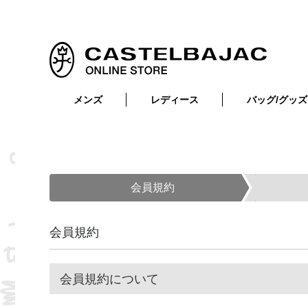
メンズ
レディース
バッグ/グッズ
小物
トップス
ショルダーバッグ
メンズウェア
トップス
ボトムス
ボディ・ウエストバッグ
レディースウェア
ボトムス
小物
セカンド・クラッチバッグ
ゴルフアイテム
会員規約
バッグ
バッグ
ビジネス・トートバッグ
リュック・ボストン・キャリー
会員規約
財布・小物
ベルト
会員規約について
靴