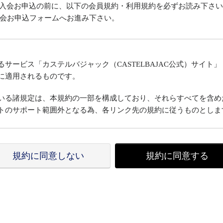
イト」入会お申込の前に、以下の会員規約・利用規約を必ずお読み下さ
会お申込フォームへお進み下さい。
サービス「カステルバジャック（CASTELBAJAC公式）サイト
に適用されるものです。
いる諸規定は、本規約の一部を構成しており、それらすべてを含め
トのサポート範囲外となる為、各リンク先の規約に従うものとしま
変更することができるものとし、会員はこれを承諾します。
規約に同意しない
規約に同意する
示した時点で、全ての会員が了承したものとみなします。
た場合、当社は、会員に対し随時必要な事項を通知します。