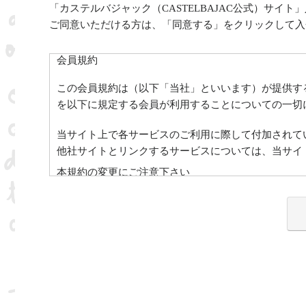
「カステルバジャック（CASTELBAJAC公式）サ
ご同意いただける方は、「同意する」をクリックして入
会員規約
この会員規約は（以下「当社」といいます）が提供する
を以下に規定する会員が利用することについての一切
当サイト上で各サービスのご利用に際して付加されて
他社サイトとリンクするサービスについては、当サイ
本規約の変更にご注意下さい
1. 当社は、会員の了承を得ることなく本規約を随時
2. 前項の変更については、当サイト上に1ヵ月間表
会員のみなさまへの通知
1. 本規約の変更のケース以外に当社が必要と判断し