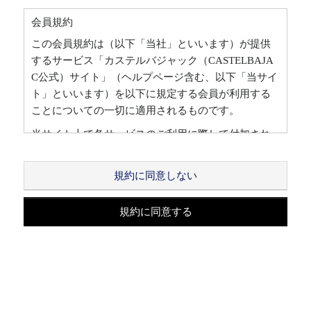
会員規約
この会員規約は（以下「当社」といいます）が提供
するサービス「カステルバジャック（CASTELBAJA
C公式）サイト」（ヘルプページ含む、以下「当サイ
ト」といいます）を以下に規定する会員が利用する
ことについての一切に適用されるものです。
当サイト上で各サービスのご利用に際して付加され
ている諸規定は、本規約の一部を構成しており、そ
れらすべてを含めたものが利用規約となっておりま
規約に同意しない
す。（ただし、一部他社サイトとリンクするサービ
スについては、当サイトのサポート範囲外となる
規約に同意する
為、各リンク先の規約に従うものとします）
本規約の変更にご注意下さい
1. 当社は、会員の了承を得ることなく本規約を随時
変更することができるものとし、会員はこれを承諾
します。