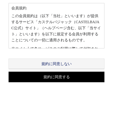
会員規約
この会員規約は（以下「当社」といいます）が提供
するサービス「カステルバジャック（CASTELBAJA
C公式）サイト」（ヘルプページ含む、以下「当サイ
ト」といいます）を以下に規定する会員が利用する
ことについての一切に適用されるものです。
当サイト上で各サービスのご利用に際して付加され
ている諸規定は、本規約の一部を構成しており、そ
れらすべてを含めたものが利用規約となっておりま
規約に同意しない
す。（ただし、一部他社サイトとリンクするサービ
スについては、当サイトのサポート範囲外となる
規約に同意する
為、各リンク先の規約に従うものとします）
本規約の変更にご注意下さい
1. 当社は、会員の了承を得ることなく本規約を随時
変更することができるものとし、会員はこれを承諾
します。