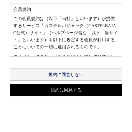
会員規約
この会員規約は（以下「当社」といいます）が提供
するサービス「カステルバジャック（CASTELBAJA
C公式）サイト」（ヘルプページ含む、以下「当サイ
ト」といいます）を以下に規定する会員が利用する
ことについての一切に適用されるものです。
当サイト上で各サービスのご利用に際して付加され
ている諸規定は、本規約の一部を構成しており、そ
れらすべてを含めたものが利用規約となっておりま
規約に同意しない
す。（ただし、一部他社サイトとリンクするサービ
スについては、当サイトのサポート範囲外となる
規約に同意する
為、各リンク先の規約に従うものとします）
本規約の変更にご注意下さい
1. 当社は、会員の了承を得ることなく本規約を随時
変更することができるものとし、会員はこれを承諾
します。