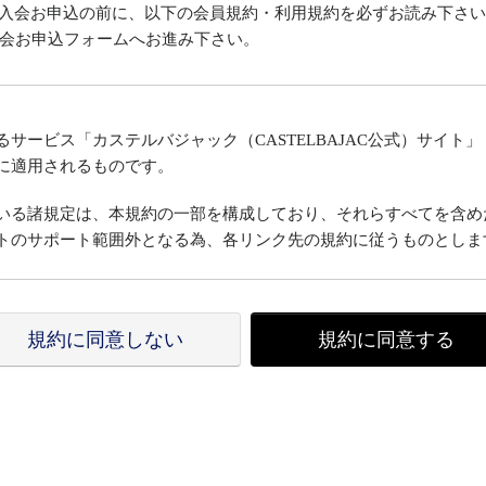
イト」入会お申込の前に、以下の会員規約・利用規約を必ずお読み下さ
会お申込フォームへお進み下さい。
サービス「カステルバジャック（CASTELBAJAC公式）サイト
に適用されるものです。
いる諸規定は、本規約の一部を構成しており、それらすべてを含め
トのサポート範囲外となる為、各リンク先の規約に従うものとしま
変更することができるものとし、会員はこれを承諾します。
規約に同意しない
規約に同意する
示した時点で、全ての会員が了承したものとみなします。
た場合、当社は、会員に対し随時必要な事項を通知します。