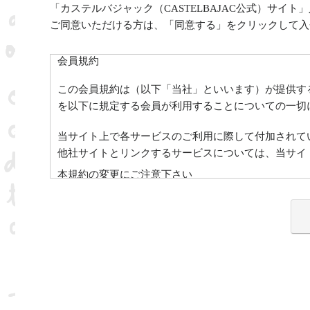
「カステルバジャック（CASTELBAJAC公式）サ
ご同意いただける方は、「同意する」をクリックして入
会員規約
この会員規約は（以下「当社」といいます）が提供する
を以下に規定する会員が利用することについての一切
当サイト上で各サービスのご利用に際して付加されて
他社サイトとリンクするサービスについては、当サイ
本規約の変更にご注意下さい
1. 当社は、会員の了承を得ることなく本規約を随時
2. 前項の変更については、当サイト上に1ヵ月間表
会員のみなさまへの通知
1. 本規約の変更のケース以外に当社が必要と判断し