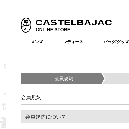
メンズ
レディース
バッグ/グッズ
小物
トップス
ショルダーバッグ
メンズウェア
トップス
ボトムス
ボディ・ウエストバッグ
レディースウェア
ボトムス
小物
セカンド・クラッチバッグ
ゴルフアイテム
会員規約
バッグ
バッグ
ビジネス・トートバッグ
リュック・ボストン・キャリー
会員規約
財布・小物
ベルト
会員規約について
靴