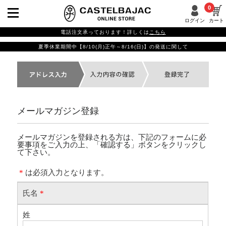
0
ログイン
カート
電話注文承っております！詳しくは
こちら
夏季休業期間中【8/10(月)正午～8/16(日)】の発送に関して
メールマガジン登録
メールマガジンを登録される方は、下記のフォームに必
要事項をご入力の上、「確認する」ボタンをクリックし
て下さい。
*
は必須入力となります。
氏名
*
姓