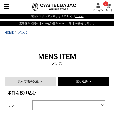
0
ログイン
カート
電話注文承っております！詳しくは
こちら
夏季休業期間中【8/10(月)正午～8/16(日)】の発送に関して
HOME
メンズ
MENS ITEM
メンズ
表示方法を変更 ▼
絞り込み ▼
条件を絞り込む
表示件数
カラー