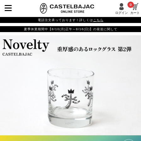
0
ログイン
カート
電話注文承っております！詳しくは
こちら
夏季休業期間中【8/10(月)正午～8/16(日)】の発送に関して