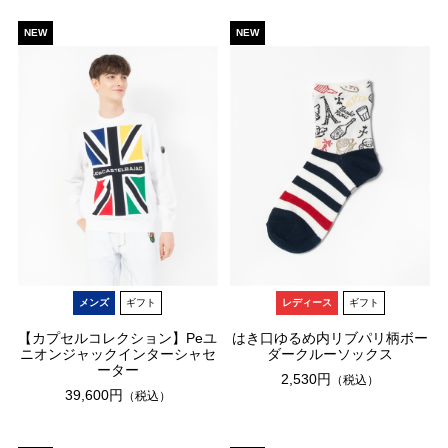
NEW
NEW
メンズ
ギフト
レディース
ギフト
【カプセルコレクション】Peユ
はき口ゆるめ内リブパリ柄ボー
ニオンジャックインターシャセ
ダークルーソックス
ーター
2,530円
（税込）
39,600円
（税込）