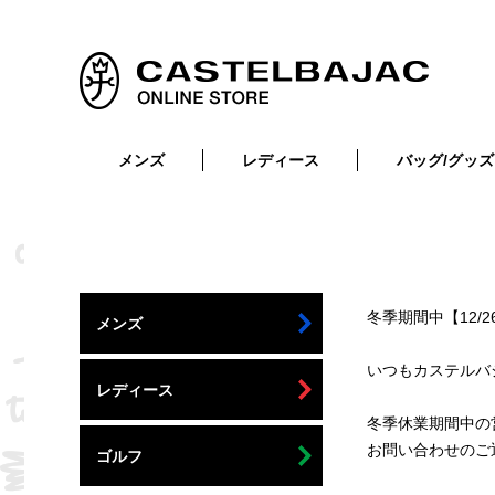
メンズ
レディース
バッグ/グッズ
小物
トップス
ショルダーバッグ
メンズウェア
トップス
ボトムス
ボディ・ウエストバッグ
レディースウェア
ボトムス
小物
セカンド・クラッチバッグ
ゴルフアイテム
冬季期間中【12/2
メンズ
バッグ
バッグ
ビジネス・トートバッグ
リュック・ボストン・キャリー
いつもカステルバ
レディース
財布・小物
冬季休業期間中の
ベルト
お問い合わせのご
ゴルフ
靴