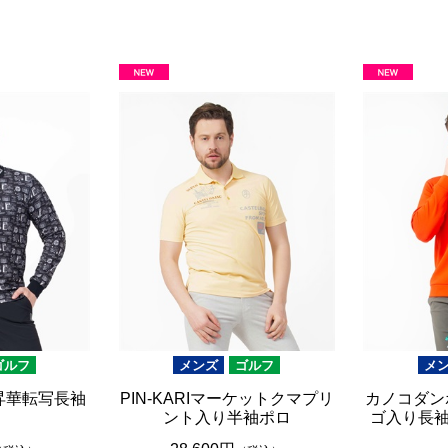
ブラウン
20,001円 ～
ピンク
ブラック
ブルー
レッド
グリーン
イエロー
グレー
パープル
ベージュ
ゴルフ
メンズ
ゴルフ
メ
昇華転写長袖
PIN-KARIマーケットクマプリ
カノコダン
ント入り半袖ポロ
ゴ入り長