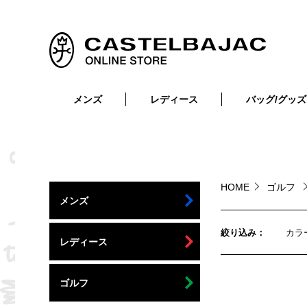
メンズ
レディース
バッグ/グッズ
小物
トップス
ショルダーバッグ
メンズウェア
トップス
ボトムス
ボディ・ウエストバッグ
レディースウェア
ボトムス
小物
セカンド・クラッチバッグ
ゴルフアイテム
HOME
ゴルフ
メンズ
バッグ
バッグ
ビジネス・トートバッグ
リュック・ボストン・キャリー
絞り込み
カラ
レディース
財布・小物
ベルト
ゴルフ
靴