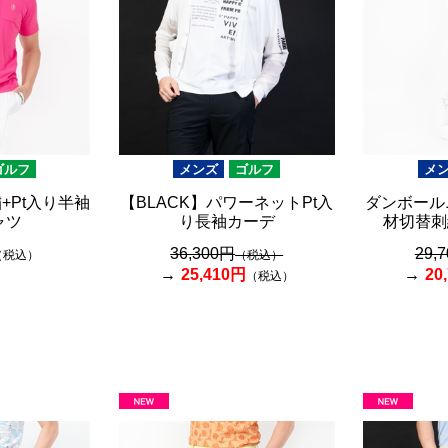
ゴルフ
メンズ
ゴルフ
メ
+Pt入り半袖
【BLACK】パワーネットPt入
ダンボール
ャツ
り長袖カーデ
材切替刺
36,300円
29,
（税込）
（税込）
25,410円
20
（税込）