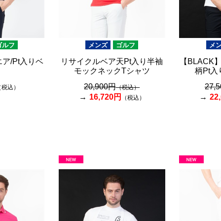
ゴルフ
メンズ
ゴルフ
メ
ア/Pt入りベ
リサイクルベア天Pt入り半袖
【BLACK】
モックネックTシャツ
柄Pt
20,900円
27,
（税込）
（税込）
16,720円
22
（税込）