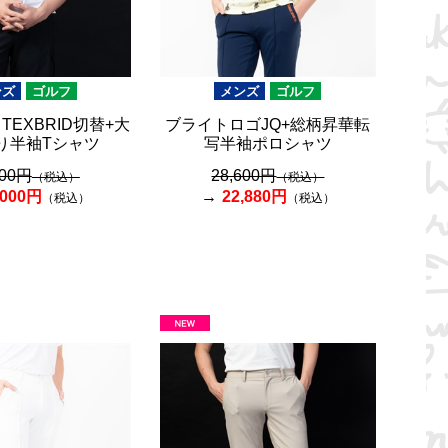
ンズ
ゴルフ
メンズ
ゴルフ
TEXBRID切替+大
ブライトロゴJQ+総柄昇華転
入り半袖Tシャツ
写半袖ポロシャツ
500円
28,600円
（税込）
（税込）
,000円
22,880円
（税込）
（税込）