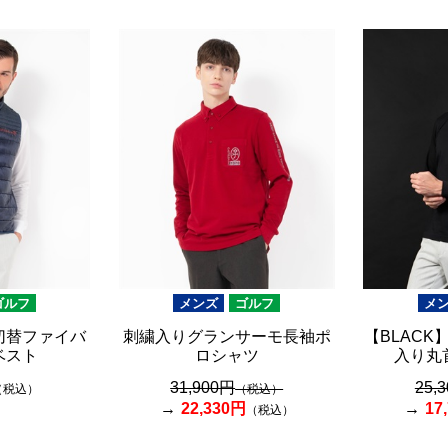
ゴルフ
メンズ
ゴルフ
メ
切替ファイバ
刺繍入りグランサーモ長袖ポ
【BLAC
ベスト
ロシャツ
入り丸
31,900円
25,
（税込）
（税込）
22,330円
17
（税込）