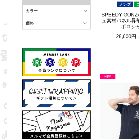
メンズ
カラー
SPEEDY GON
ュ素材パネル昇華
ホワイト
価格
ポロシ
オレンジ
～ 10,000円
28,600円
ブラウン
10,001円 ～ 20,000円
ピンク
20,001円 ～
ブラック
ブルー
レッド
グリーン
イエロー
グレー
パープル
ベージュ