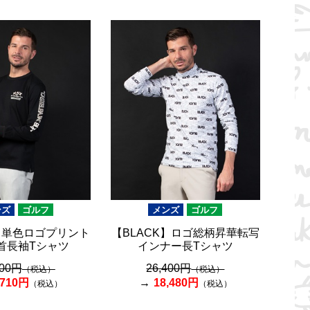
ンズ
ゴルフ
メンズ
ゴルフ
K】単色ロゴプリント
【BLACK】ロゴ総柄昇華転写
首長袖Tシャツ
インナー長Tシャツ
300円
26,400円
（税込）
（税込）
,710円
18,480円
（税込）
（税込）