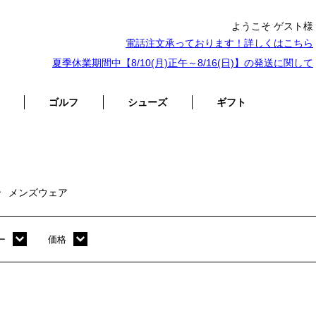
ようこそ ゲスト様
電話注文承っております！詳しくは
こちら
夏季休業期間中【8/10(月)正午～8/16(日)】の発送に関して
ゴルフ
シューズ
ギフト
メンズウェア
ー
価格
ホワイト
～ 10,000円
オレンジ
10,001円 ～ 20,000円