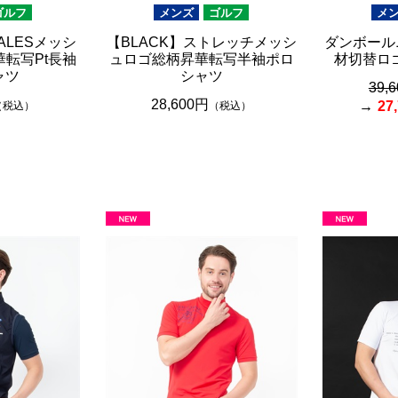
ゴルフ
メンズ
ゴルフ
メ
ZALESメッシ
【BLACK】ストレッチメッシ
ダンボール
転写Pt長袖
ュロゴ総柄昇華転写半袖ポロ
材切替ロ
ャツ
シャツ
39,
28,600円
27
（税込）
（税込）