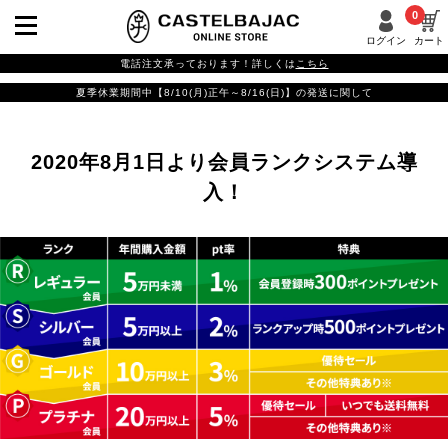
0
ログイン
カート
電話注文承っております！詳しくは
こちら
夏季休業期間中【8/10(月)正午～8/16(日)】の発送に関して
2020年8月1日より会員ランクシステム導
入！