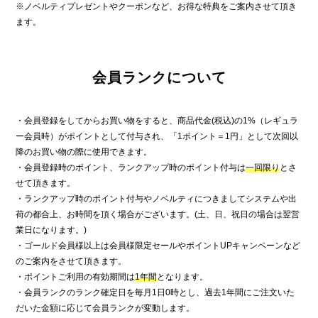
※ノベルティプレゼントやクーポンなど、お得な特典をご案内させて頂き
ます。
会員ランクについて
・会員登録をしてからお買い物をすると、商品代金(税込)の1%（レギュラ
ー会員時）がポイントとして付与され、「1ポイント＝1円」として次回以
降のお買い物の際に使用できます。
・会員登録時のポイント、ランクアップ時のポイント付与は
一回限り
とさ
せて頂きます。
・ランクアップ時のポイント付与やノベルティにつきましてシステムや出
荷の都合上、お時間を頂く場合がございます。(土、日、祝日の場合は翌営
業日になります。)
・ゴールド会員様以上は会員様限定セールやポイントUPキャンペーンなど
のご案内をさせて頂きます。
・ポイントご利用の有効期間は
1年間
となります。
・会員ランクのランク確定日を毎月1日0時とし、過去1年間にご注文いた
だいた金額に応じて会員ランクが変動します。