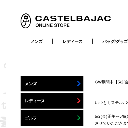
メンズ
レディース
バッグ/グッズ
小物
トップス
ショルダーバッグ
メンズウェア
トップス
ボトムス
ボディ・ウエストバッグ
レディースウェア
ボトムス
小物
セカンド・クラッチバッグ
ゴルフアイテム
GW期間中【5/2(
メンズ
バッグ
バッグ
ビジネス・トートバッグ
リュック・ボストン・キャリー
レディース
いつもカステルバ
財布・小物
ベルト
5/2(金)正午～
ゴルフ
させていただきま
靴