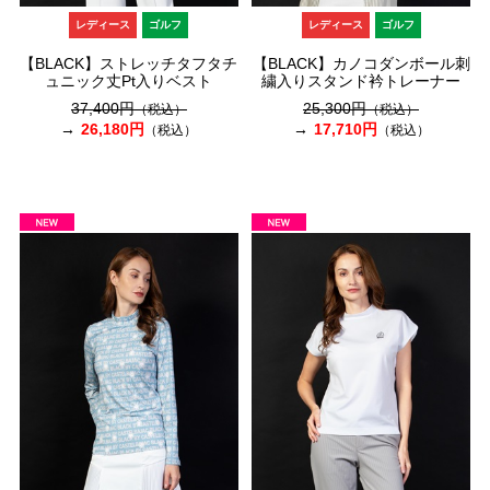
レディース
ゴルフ
レディース
ゴルフ
【BLACK】ストレッチタフタチ
【BLACK】カノコダンボール刺
ュニック丈Pt入りベスト
繍入りスタンド衿トレーナー
37,400円
25,300円
（税込）
（税込）
26,180円
17,710円
（税込）
（税込）