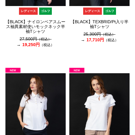
レディース
ゴルフ
レディース
ゴルフ
【BLACK】ナイロンベアスムー
【BLACK】TEXBRID/Pt入り半
ス袖異素材使いモックネック半
袖Tシャツ
袖Tシャツ
25,300円
（税込）
27,500円
（税込）
17,710円
（税込）
19,250円
（税込）