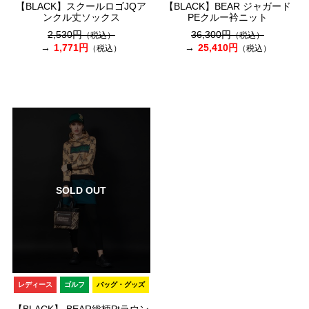
【BLACK】スクールロゴJQア
【BLACK】BEAR ジャガード
ンクル丈ソックス
PEクルー衿ニット
2,530円
36,300円
（税込）
（税込）
1,771円
25,410円
（税込）
（税込）
SOLD OUT
レディース
ゴルフ
バッグ・グッズ
【BLACK】 BEAR総柄Ptラウン