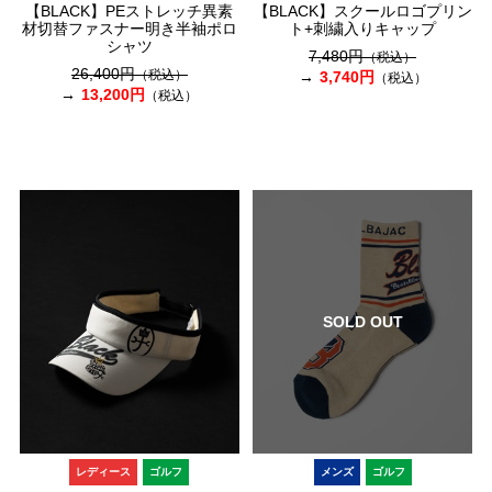
【BLACK】PEストレッチ異素
【BLACK】スクールロゴプリン
材切替ファスナー明き半袖ポロ
ト+刺繍入りキャップ
シャツ
7,480円
（税込）
26,400円
（税込）
3,740円
（税込）
13,200円
（税込）
SOLD OUT
レディース
ゴルフ
メンズ
ゴルフ