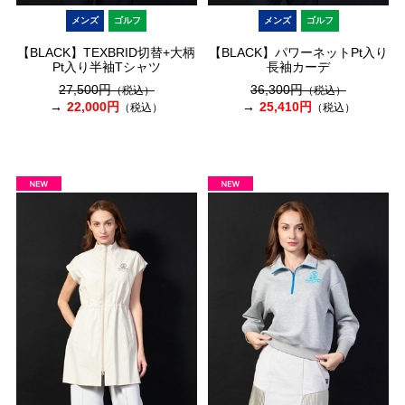
メンズ
ゴルフ
メンズ
ゴルフ
【BLACK】TEXBRID切替+大柄
【BLACK】パワーネットPt入り
Pt入り半袖Tシャツ
長袖カーデ
27,500円
36,300円
（税込）
（税込）
22,000円
25,410円
（税込）
（税込）