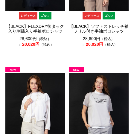
レディース
ゴルフ
レディース
ゴルフ
【BLACK】FLEXDRY後タック
【BLACK】ソフトストレッチ袖
入り刺繍入り半袖ポロシャツ
フリル付き半袖ポロシャツ
28,600円
28,600円
（税込）
（税込）
20,020円
20,020円
（税込）
（税込）