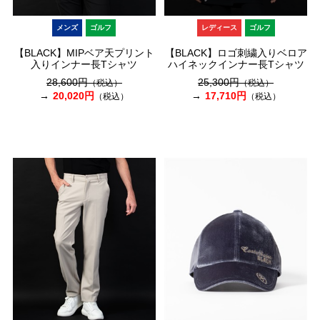
メンズ
ゴルフ
レディース
ゴルフ
【BLACK】MIPベア天プリント
【BLACK】ロゴ刺繍入りベロア
入りインナー長Tシャツ
ハイネックインナー長Tシャツ
28,600円
25,300円
（税込）
（税込）
20,020円
17,710円
（税込）
（税込）