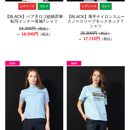
レディース
ゴルフ
レディース
ゴルフ
【BLACK】ベア天ロゴ総柄昇華
【BLACK】薄手ナイロンスムー
転写インナー長袖Tシャツ
スノースリーブモックネックＴ
シャツ
24,200円
（税込）
25,300円
（税込）
16,940円
（税込）
17,710円
（税込）