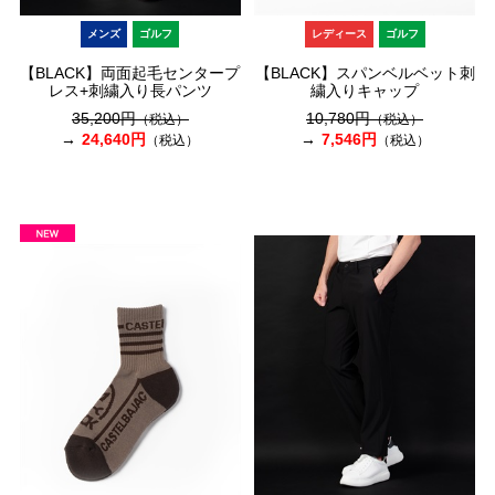
メンズ
ゴルフ
レディース
ゴルフ
【BLACK】両面起毛センタープ
【BLACK】スパンベルベット刺
レス+刺繍入り長パンツ
繍入りキャップ
35,200円
10,780円
（税込）
（税込）
24,640円
7,546円
（税込）
（税込）