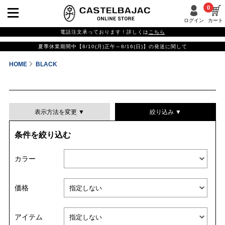
0
ログイン
カート
電話注文承っております！詳しくは
こちら
夏季休業期間中【8/10(月)正午～8/16(日)】の発送に関して
HOME
BLACK
表示方法を変更 ▼
絞り込み ▼
条件を絞り込む
表示件数
カラー
表示順
価格
並び替える
アイテム