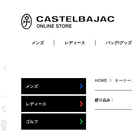
メンズ
レディース
バッグ/グッズ
小物
トップス
ショルダーバッグ
メンズウェア
トップス
ボトムス
ボディ・ウエストバッグ
レディースウェア
ボトムス
小物
セカンド・クラッチバッグ
ゴルフアイテム
HOME
キーケー
メンズ
バッグ
バッグ
ビジネス・トートバッグ
リュック・ボストン・キャリー
絞り込み
レディース
財布・小物
ベルト
ゴルフ
靴