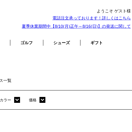
ようこそ ゲスト様
電話注文承っております！詳しくは
こちら
夏季休業期間中【8/10(月)正午～8/16(日)】の発送に関して
ゴルフ
シューズ
ギフト
ス一覧
カラー
価格
ホワイト
～ 10,000円
オレンジ
10,001円 ～ 20,000円