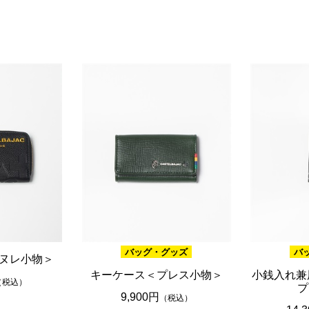
ブラウン
20,001円 ～
ピンク
ブラック
ブルー
レッド
グリーン
イエロー
グレー
パープル
ベージュ
バッグ・グッズ
バ
ヌレ小物＞
キーケース＜プレス小物＞
小銭入れ兼
（税込）
プ
9,900円
（税込）