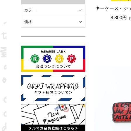
キーケース＜シ
カラー
8,800円
（
ホワイト
価格
オレンジ
～ 10,000円
ブラウン
10,001円 ～ 20,000円
ピンク
20,001円 ～
ブラック
ブルー
レッド
グリーン
イエロー
グレー
パープル
ベージュ