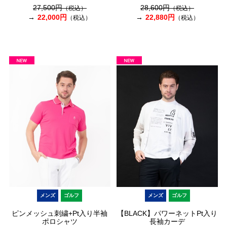
27,500円
28,600円
（税込）
（税込）
22,000円
22,880円
（税込）
（税込）
メンズ
ゴルフ
メンズ
ゴルフ
ピンメッシュ刺繍+Pt入り半袖
【BLACK】パワーネットPt入り
ポロシャツ
長袖カーデ