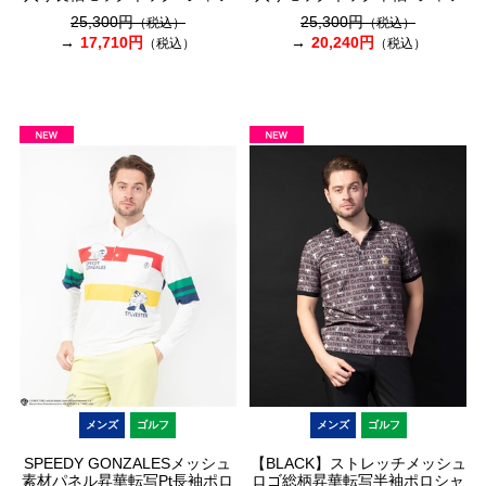
25,300円
25,300円
（税込）
（税込）
17,710円
20,240円
（税込）
（税込）
メンズ
ゴルフ
メンズ
ゴルフ
SPEEDY GONZALESメッシュ
【BLACK】ストレッチメッシュ
素材パネル昇華転写Pt長袖ポロ
ロゴ総柄昇華転写半袖ポロシャ