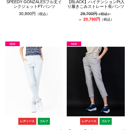
SPEEDY GONZALESフル丈イ
【BLACK】ハイテンションPt入
ンクジェットPTパンツ
り履きこみストレート長パンツ
30,800円
29,700円
（税込）
（税込）
20,790円
（税込）
レディース
ゴルフ
レディース
ゴルフ