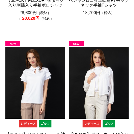
【BLACK】FLEXDRY後タック
ペンギンロゴ昇華転写PTモック
入り刺繍入り半袖ポロシャツ
ネック半袖Tシャツ
28,600円
18,700円
（税込）
（税込）
20,020円
（税込）
レディース
ゴルフ
レディース
ゴルフ