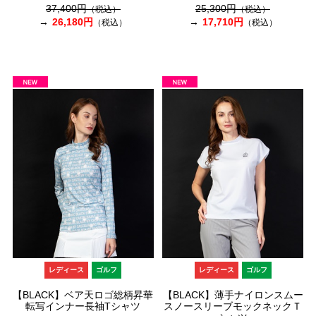
37,400円
25,300円
（税込）
（税込）
26,180円
17,710円
（税込）
（税込）
レディース
ゴルフ
レディース
ゴルフ
【BLACK】ベア天ロゴ総柄昇華
【BLACK】薄手ナイロンスムー
転写インナー長袖Tシャツ
スノースリーブモックネックＴ