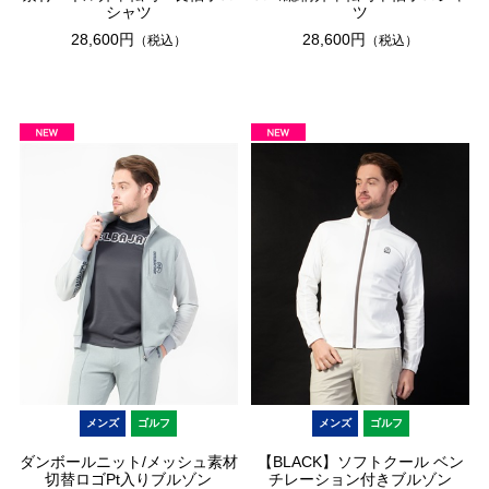
シャツ
ツ
28,600円
28,600円
（税込）
（税込）
メンズ
ゴルフ
メンズ
ゴルフ
ダンボールニット/メッシュ素材
【BLACK】ソフトクール ベン
切替ロゴPt入りブルゾン
チレーション付きブルゾン