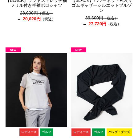
【BLACK】ソフトストレッチ袖
【BLACK】パワーネットPt入り
フリル付き半袖ポロシャツ
ゴムギャザーシルエットブルゾ
ン
28,600円
（税込）
39,600円
（税込）
20,020円
（税込）
27,720円
（税込）
レディース
ゴルフ
レディース
ゴルフ
バッグ・グッズ