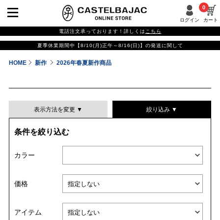
0
ログイン
カート
電話注文承っております！詳しくは
こちら
夏季休業期間中【8/10(月)正午～8/16(日)】の発送に関して
HOME
新作
2026年春夏新作商品
表示方法を変更 ▼
絞り込み ▼
条件を絞り込む
表示件数
カラー
表示順
価格
並び替える
アイテム