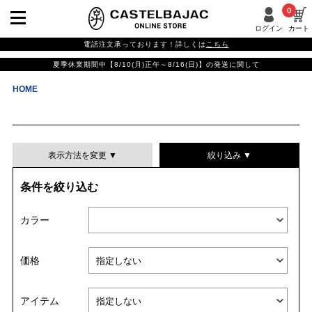
0
ログイン
カート
電話注文承っております！詳しくは
こちら
夏季休業期間中【8/10(月)正午～8/16(日)】の発送に関して
HOME
表示方法を変更 ▼
絞り込み ▼
条件を絞り込む
表示件数
カラー
表示順
価格
並び替える
アイテム