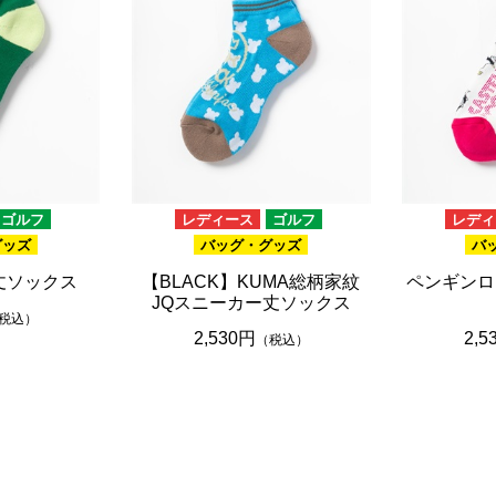
ゴルフ
レディース
ゴルフ
レディ
グッズ
バッグ・グッズ
バ
丈ソックス
【BLACK】KUMA総柄家紋
ペンギンロ
JQスニーカー丈ソックス
税込）
2,530円
2,5
（税込）