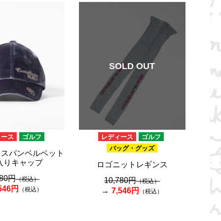
SOLD OUT
ィース
ゴルフ
レディース
ゴルフ
バッグ・グッズ
K】スパンベルベット
入りキャップ
ロゴニットレギンス
780円
（税込）
10,780円
（税込）
,546円
（税込）
7,546円
（税込）