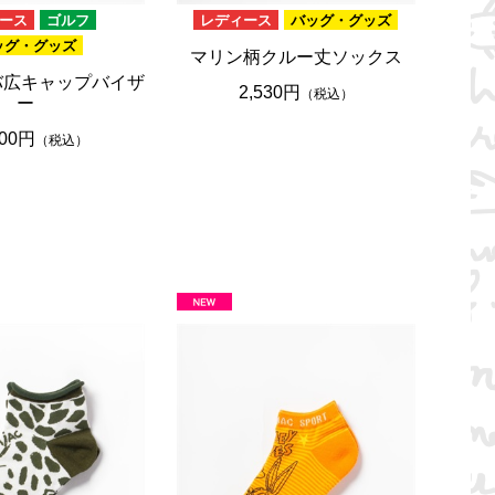
ース
ゴルフ
レディース
バッグ・グッズ
ッグ・グッズ
マリン柄クルー丈ソックス
バ広キャップバイザ
2,530円
（税込）
ー
500円
（税込）