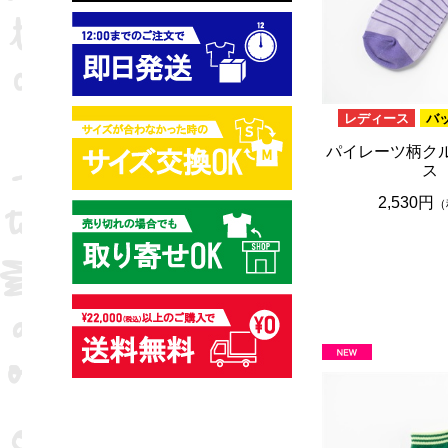
レディース
バ
パイレーツ柄ク
ス
2,530円
（