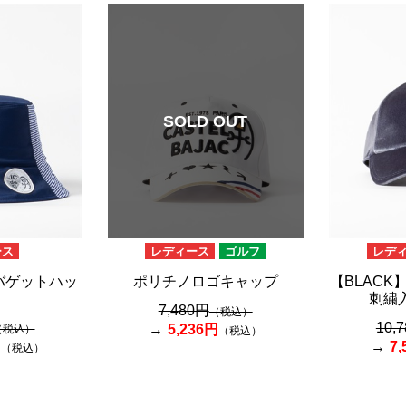
SOLD OUT
ース
レディース
ゴルフ
レデ
形バゲットハッ
ポリチノロゴキャップ
【BLAC
刺繍
7,480円
（税込）
10,
5,236円
（税込）
（税込）
円
7
（税込）