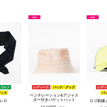
ブラウン
20,001円 ～
ピンク
ブラック
ブルー
レッド
グリーン
イエロー
グレー
パープル
ベージュ
ゴルフ
レディース
バッグ・グッズ
レディ
グッズ
バ
ベンチレーション&アジャス
ター付きバゲットハット
レロ
ロゴ刺繍