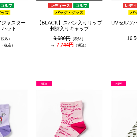
ゴルフ
レディース
ゴルフ
レディ
グッズ
バッグ・グッズ
バ
アジャスター
【BLACK】スパン入りリップ
UVセルツ
トハット
刺繍入りキャップ
9,680円
16,
（税込）
（税込）
円
7,744円
（税込）
（税込）