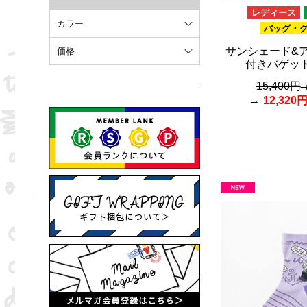
レディース
カラー
バッグ・
ホワイト
サンシェード&
価格
付きバゲッ
オレンジ
～ 10,000円
15,400円
ブラウン
10,001円 ～ 20,000円
12,320
ピンク
20,001円 ～
ブラック
ブルー
レッド
グリーン
イエロー
グレー
パープル
ベージュ