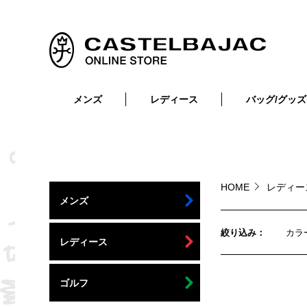
メンズ
レディース
バッグ/グッズ
小物
トップス
ショルダーバッグ
メンズウェア
トップス
ボトムス
ボディ・ウエストバッグ
レディースウェア
ボトムス
小物
セカンド・クラッチバッグ
ゴルフアイテム
HOME
レディ
メンズ
バッグ
バッグ
ビジネス・トートバッグ
リュック・ボストン・キャリー
絞り込み
カラ
レディース
財布・小物
ベルト
ゴルフ
靴