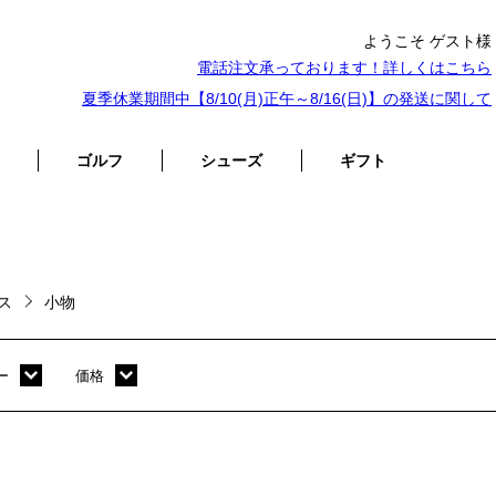
ようこそ ゲスト様
電話注文承っております！詳しくは
こちら
夏季休業期間中【8/10(月)正午～8/16(日)】の発送に関して
ゴルフ
シューズ
ギフト
ース
小物
ー
価格
ホワイト
～ 10,000円
オレンジ
10,001円 ～ 20,000円