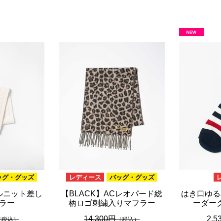
ッグ・グッズ
レディース
バッグ・グッズ
ルニット差し
【BLACK】ACレオパード総
はき口ゆる
ラー
柄ロゴ刺繍入りマフラー
ーダー
14,300円
2,5
（税込）
（税込）