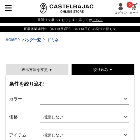
0
ログイン
カート
電話注文承っております！詳しくは
こちら
夏季休業期間中【8/10(月)正午～8/16(日)】の発送に関して
HOME
バッグ一覧
ドミネ
表示方法を変更 ▼
絞り込み ▼
条件を絞り込む
表示件数
カラー
表示順
価格
並び替える
アイテム