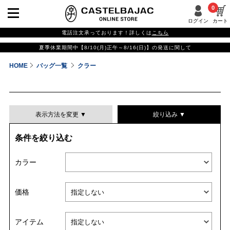
0
ログイン
カート
電話注文承っております！詳しくは
こちら
夏季休業期間中【8/10(月)正午～8/16(日)】の発送に関して
HOME
バッグ一覧
クラー
表示方法を変更 ▼
絞り込み ▼
条件を絞り込む
表示件数
カラー
表示順
価格
並び替える
アイテム