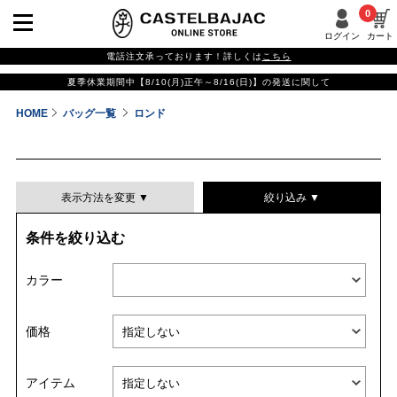
0
ログイン
カート
電話注文承っております！詳しくは
こちら
夏季休業期間中【8/10(月)正午～8/16(日)】の発送に関して
HOME
バッグ一覧
ロンド
表示方法を変更 ▼
絞り込み ▼
条件を絞り込む
表示件数
カラー
表示順
価格
並び替える
アイテム