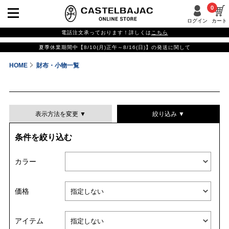
0
ログイン
カート
電話注文承っております！詳しくは
こちら
夏季休業期間中【8/10(月)正午～8/16(日)】の発送に関して
HOME
財布・小物一覧
表示方法を変更 ▼
絞り込み ▼
条件を絞り込む
表示件数
カラー
表示順
価格
並び替える
アイテム