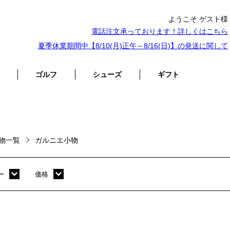
ようこそ ゲスト様
電話注文承っております！詳しくは
こちら
夏季休業期間中【8/10(月)正午～8/16(日)】の発送に関して
ゴルフ
シューズ
ギフト
物一覧
ガルニエ小物
ー
価格
ホワイト
～ 10,000円
オレンジ
10,001円 ～ 20,000円