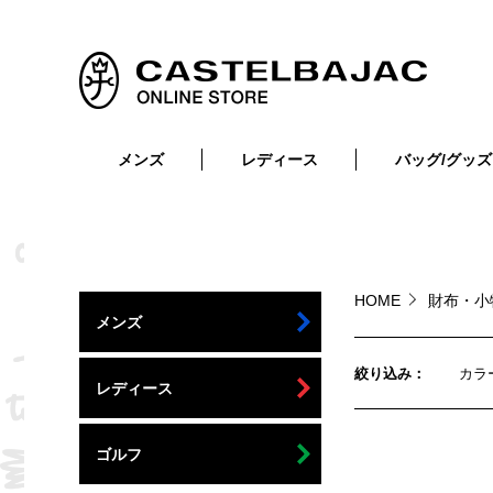
メンズ
レディース
バッグ/グッズ
小物
トップス
ショルダーバッグ
メンズウェア
トップス
ボトムス
ボディ・ウエストバッグ
レディースウェア
ボトムス
小物
セカンド・クラッチバッグ
ゴルフアイテム
HOME
財布・小
メンズ
バッグ
バッグ
ビジネス・トートバッグ
リュック・ボストン・キャリー
絞り込み
カラ
レディース
財布・小物
ベルト
ゴルフ
靴