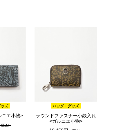
ブラウン
20,001円 ～
ピンク
ブラック
ブルー
レッド
グリーン
イエロー
グレー
パープル
ベージュ
グッズ
バッグ・グッズ
ルニエ小物>
ラウンドファスナー小銭入れ
<ガルニエ小物>
（税込）