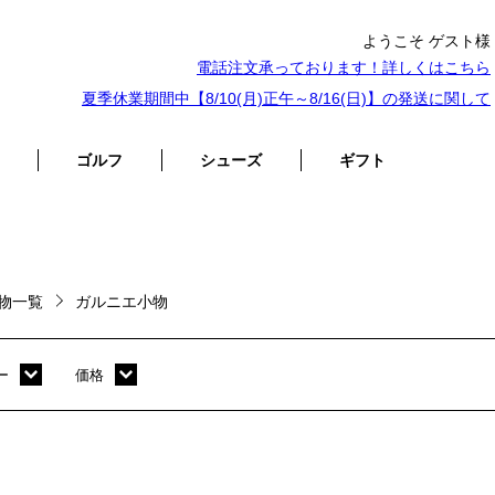
ようこそ ゲスト様
電話注文承っております！詳しくは
こちら
夏季休業期間中【8/10(月)正午～8/16(日)】の発送に関して
ゴルフ
シューズ
ギフト
物一覧
ガルニエ小物
ー
価格
ホワイト
～ 10,000円
オレンジ
10,001円 ～ 20,000円