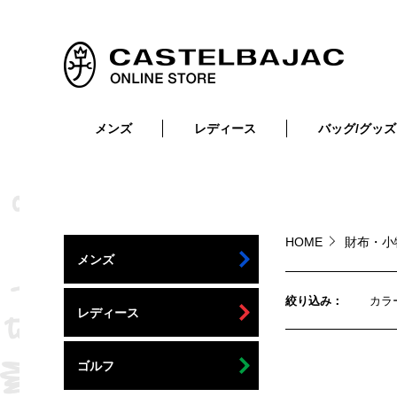
メンズ
レディース
バッグ/グッズ
小物
トップス
ショルダーバッグ
メンズウェア
トップス
ボトムス
ボディ・ウエストバッグ
レディースウェア
ボトムス
小物
セカンド・クラッチバッグ
ゴルフアイテム
HOME
財布・小
メンズ
バッグ
バッグ
ビジネス・トートバッグ
リュック・ボストン・キャリー
絞り込み
カラ
レディース
財布・小物
ベルト
ゴルフ
靴