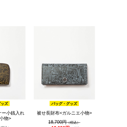
ブラウン
20,001円 ～
ピンク
ブラック
ブルー
レッド
グリーン
イエロー
グレー
パープル
ベージュ
グッズ
バッグ・グッズ
ナー小銭入れ
被せ長財布<ガルニエ小物>
小物>
18,700円
（税込）