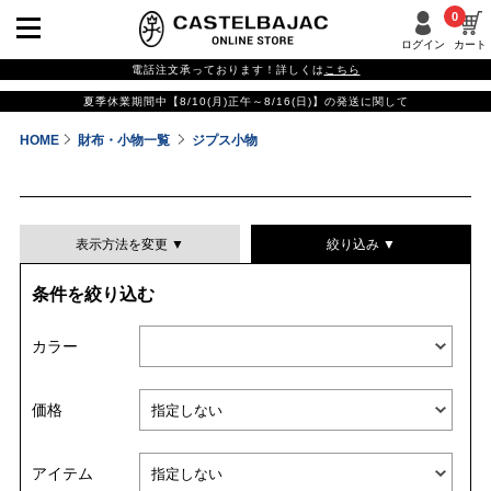
0
ログイン
カート
電話注文承っております！詳しくは
こちら
夏季休業期間中【8/10(月)正午～8/16(日)】の発送に関して
HOME
財布・小物一覧
ジプス小物
表示方法を変更 ▼
絞り込み ▼
条件を絞り込む
表示件数
カラー
表示順
価格
並び替える
アイテム