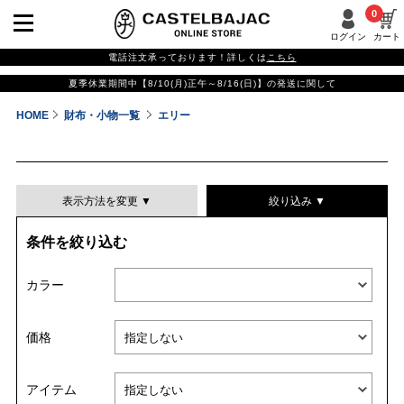
0
ログイン
カート
電話注文承っております！詳しくは
こちら
夏季休業期間中【8/10(月)正午～8/16(日)】の発送に関して
HOME
財布・小物一覧
エリー
表示方法を変更 ▼
絞り込み ▼
条件を絞り込む
表示件数
カラー
表示順
価格
並び替える
アイテム