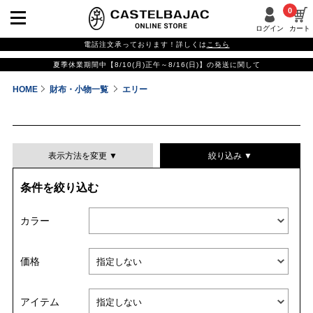
0
ログイン
カート
電話注文承っております！詳しくは
こちら
夏季休業期間中【8/10(月)正午～8/16(日)】の発送に関して
HOME
財布・小物一覧
エリー
表示方法を変更 ▼
絞り込み ▼
条件を絞り込む
表示件数
カラー
表示順
価格
並び替える
アイテム