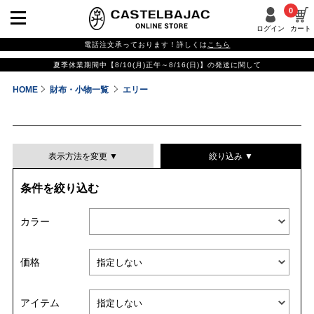
0
ログイン
カート
電話注文承っております！詳しくは
こちら
夏季休業期間中【8/10(月)正午～8/16(日)】の発送に関して
HOME
財布・小物一覧
エリー
表示方法を変更 ▼
絞り込み ▼
条件を絞り込む
表示件数
カラー
表示順
価格
並び替える
アイテム