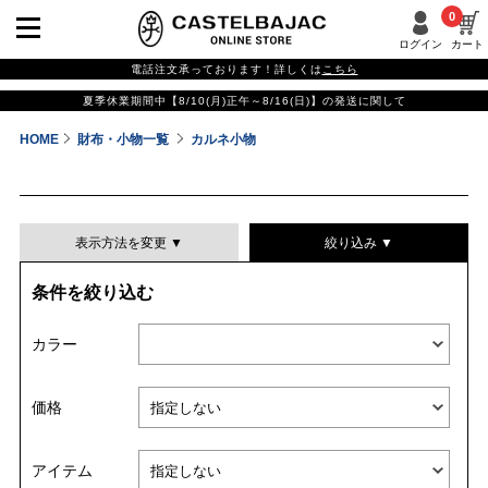
0
ログイン
カート
電話注文承っております！詳しくは
こちら
夏季休業期間中【8/10(月)正午～8/16(日)】の発送に関して
HOME
財布・小物一覧
カルネ小物
表示方法を変更 ▼
絞り込み ▼
条件を絞り込む
表示件数
カラー
表示順
価格
並び替える
アイテム