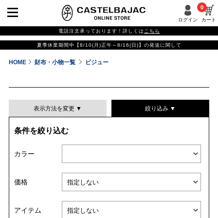
0
ログイン
カート
電話注文承っております！詳しくは
こちら
夏季休業期間中【8/10(月)正午～8/16(日)】の発送に関して
HOME
財布・小物一覧
ビジュー
表示方法を変更 ▼
絞り込み ▼
条件を絞り込む
表示件数
カラー
表示順
価格
並び替える
アイテム