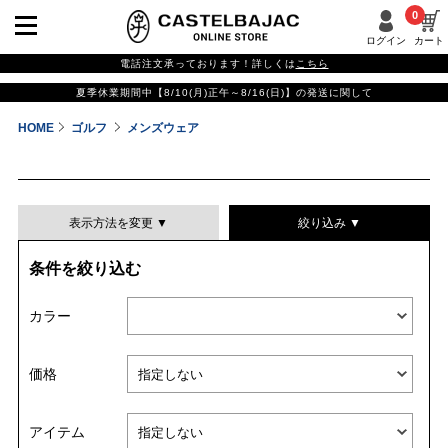
0
ログイン
カート
電話注文承っております！詳しくは
こちら
夏季休業期間中【8/10(月)正午～8/16(日)】の発送に関して
HOME
ゴルフ
メンズウェア
表示方法を変更 ▼
絞り込み ▼
条件を絞り込む
表示件数
カラー
表示順
価格
並び替える
アイテム