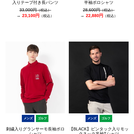
入りテープ付き長パンツ
半袖ポロシャツ
33,000円
28,600円
（税込）
（税込）
23,100円
22,880円
（税込）
（税込）
メンズ
ゴルフ
メンズ
ゴルフ
刺繍入りグランサーモ長袖ポロ
【BLACK】ピンタック入りモッ
シャツ
クネック半袖Tシャツ