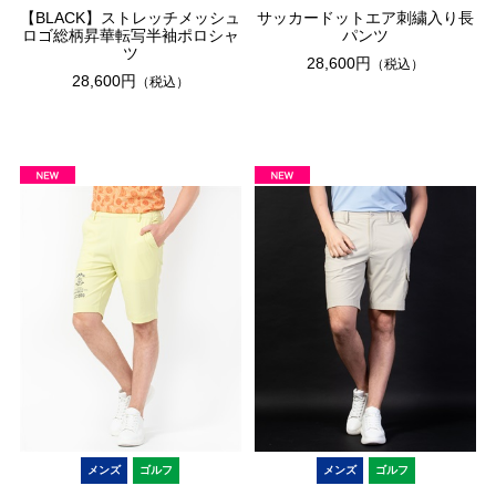
【BLACK】ストレッチメッシュ
サッカードットエア刺繍入り長
ロゴ総柄昇華転写半袖ポロシャ
パンツ
ツ
28,600円
（税込）
28,600円
（税込）
メンズ
ゴルフ
メンズ
ゴルフ