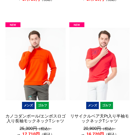
メンズ
ゴルフ
メンズ
ゴルフ
カノコダンボール/エンボスロゴ
リサイクルベア天Pt入り半袖モ
入り長袖モックネックTシャツ
ックネックTシャツ
25,300円
20,900円
（税込）
（税込）
17,710円
16,720円
（税込）
（税込）