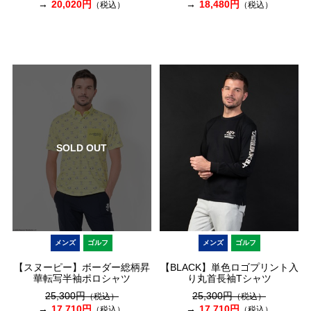
20,020円
18,480円
（税込）
（税込）
SOLD OUT
メンズ
ゴルフ
メンズ
ゴルフ
【スヌーピー】ボーダー総柄昇
【BLACK】単色ロゴプリント入
華転写半袖ポロシャツ
り丸首長袖Tシャツ
25,300円
25,300円
（税込）
（税込）
17,710円
17,710円
（税込）
（税込）