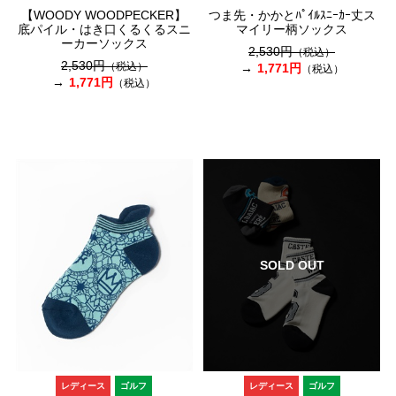
【WOODY WOODPECKER】
つま先・かかとﾊﾟｲﾙｽﾆｰｶｰ丈ス
底パイル・はき口くるくるスニ
マイリー柄ソックス
ーカーソックス
2,530円
（税込）
2,530円
（税込）
1,771円
（税込）
1,771円
（税込）
SOLD OUT
レディース
ゴルフ
レディース
ゴルフ