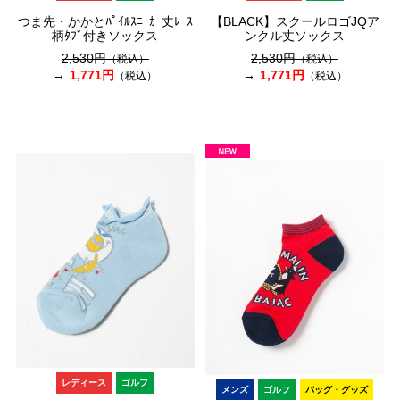
つま先・かかとﾊﾟｲﾙｽﾆｰｶｰ丈ﾚｰｽ
【BLACK】スクールロゴJQア
柄ﾀﾌﾞ付きソックス
ンクル丈ソックス
2,530円
2,530円
（税込）
（税込）
1,771円
1,771円
（税込）
（税込）
レディース
ゴルフ
メンズ
ゴルフ
バッグ・グッズ