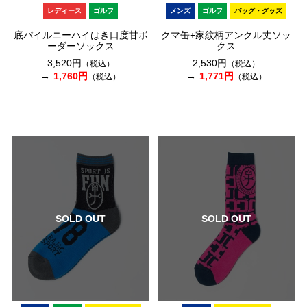
レディース
ゴルフ
メンズ
ゴルフ
バッグ・グッズ
底パイルニーハイはき口度甘ボ
クマ缶+家紋柄アンクル丈ソッ
ーダーソックス
クス
3,520円
2,530円
（税込）
（税込）
1,760円
1,771円
（税込）
（税込）
SOLD OUT
SOLD OUT