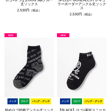
ロゴ+手つなぎDOG'S柄クルー
SPEEDY GONZALESイレギュ
丈ソックス
ラーボーダーアンクル丈ソック
ス
2,530円
（税込）
2,530円
（税込）
メンズ
ゴルフ
バッグ・グッズ
メンズ
ゴルフ
バッグ・グッズ
斜めロゴ総柄アンクル丈ソック
【BLACK】ロゴ+家紋スニーカ