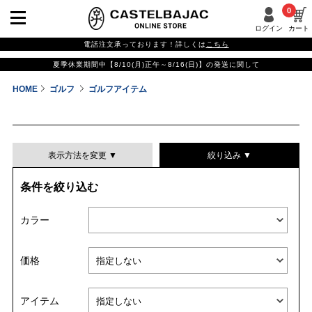
0
ログイン
カート
電話注文承っております！詳しくは
こちら
夏季休業期間中【8/10(月)正午～8/16(日)】の発送に関して
HOME
ゴルフ
ゴルフアイテム
表示方法を変更 ▼
絞り込み ▼
条件を絞り込む
表示件数
カラー
表示順
価格
並び替える
アイテム