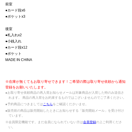
前室
●カード段x6
●ポケットx3
後室
●札入れx2
●小銭入れ
●カード段x12
●ポケット
MADE IN CHINA
※在庫が無くてもお取り寄せできます！ご希望の際は取り寄せ依頼から通知
登録をお願いいたします。
●お取り寄せ依頼商品の再入荷お知らせメールは対象商品が入荷した時のみ送信さ
れます。 商品の再入荷をお約束するものではございませんのでご了承ください。
●予約商品につきましては
こちら
をご確認くださいませ。
●販売前の商品は販売開始したときにお知らせする「販売開始メール」を受け付け
ています。
※会員限定機能です。まだ会員になられていない方は
会員登録
の上ご利用くださ
い。