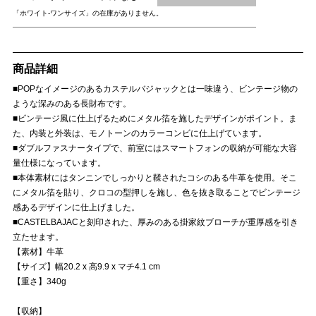
「ホワイト-ワンサイズ」の在庫がありません。
商品詳細
■POPなイメージのあるカステルバジャックとは一味違う、ビンテージ物の
ような深みのある長財布です。
■ビンテージ風に仕上げるためにメタル箔を施したデザインがポイント。ま
た、内装と外装は、モノトーンのカラーコンビに仕上げています。
■ダブルファスナータイプで、前室にはスマートフォンの収納が可能な大容
量仕様になっています。
■本体素材にはタンニンでしっかりと鞣されたコシのある牛革を使用。そこ
にメタル箔を貼り、クロコの型押しを施し、色を抜き取ることでビンテージ
感あるデザインに仕上げました。
■CASTELBAJACと刻印された、厚みのある掛家紋ブローチが重厚感を引き
立たせます。
【素材】牛革
【サイズ】幅20.2 x 高9.9 x マチ4.1 cm
【重さ】340g
【収納】