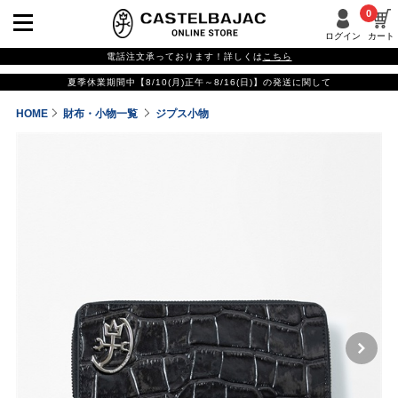
0
ログイン
カート
電話注文承っております！詳しくは
こちら
夏季休業期間中【8/10(月)正午～8/16(日)】の発送に関して
HOME
財布・小物一覧
ジプス小物