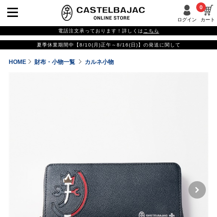
0
ログイン
カート
電話注文承っております！詳しくは
こちら
夏季休業期間中【8/10(月)正午～8/16(日)】の発送に関して
HOME
財布・小物一覧
カルネ小物