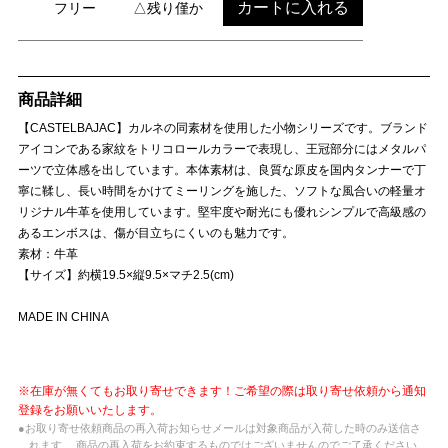
カートに入れる
フリー
△残り僅か
商品詳細
【CASTELBAJAC】カルネの同素材を使用した小物シリーズです。ブランド
アイコンである家紋をトリコロールカラーで表現し、王冠部分にはメタルパ
ーツで立体感を出しています。本体素材は、良質な原皮を国内タンナーで丁
寧に鞣し、長い時間をかけてミーリングを施した、ソフトな風合いの軽量オ
リジナル牛革を使用しています。堅牢度や耐光にも優れシンプルで高級感の
あるエンボスは、傷が目立ちにくいのも魅力です。
素材：牛革
【サイズ】約横19.5×縦9.5×マチ2.5(cm)
MADE IN CHINA
※在庫が無くてもお取り寄せできます！ご希望の際は取り寄せ依頼から通知
登録をお願いいたします。
●お取り寄せ依頼商品の再入荷お知らせメールは対象商品が入荷した時のみ送信さ
れます。 商品の再入荷をお約束するものではございませんのでご了承ください。