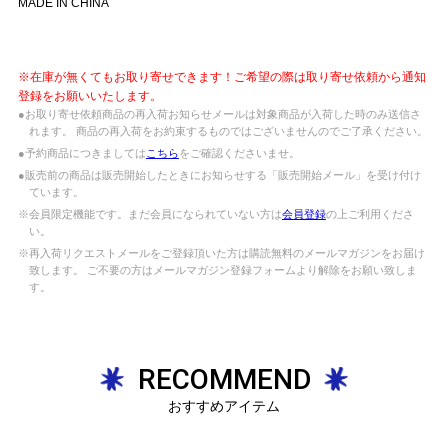
MADE IN CHINA
※在庫が無くてもお取り寄せできます！ご希望の際は取り寄せ依頼から通知
登録をお願いいたします。
●お取り寄せ依頼商品の再入荷お知らせメールは対象商品が入荷した時のみ送信さ
れます。 商品の再入荷をお約束するものではございませんのでご了承ください。
●予約商品につきましては
こちら
をご確認くださいませ。
●販売前の商品は販売開始したときにお知らせする「販売開始メール」を受け付け
ています。
※会員限定機能です。まだ会員になられていない方は
会員登録
の上ご利用くださ
い。
※再入荷リクエストメールをご登録頂いた方は購読無料のメールマガジンをお届け
致します。 ご不要の方はメールマガジン登録フォームより解除をお願い致しま
す。
RECOMMEND
おすすめアイテム