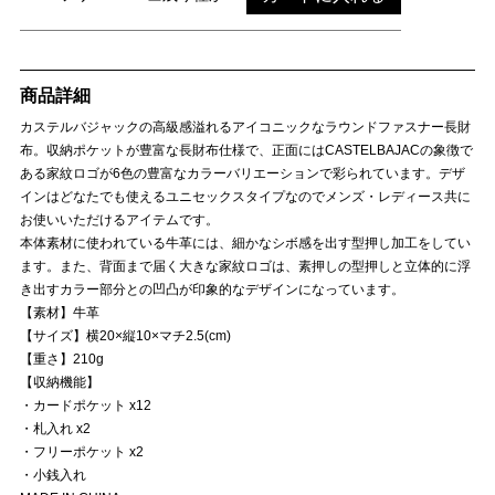
商品詳細
カステルバジャックの高級感溢れるアイコニックなラウンドファスナー長財
布。収納ポケットが豊富な長財布仕様で、正面にはCASTELBAJACの象徴で
ある家紋ロゴが6色の豊富なカラーバリエーションで彩られています。デザ
インはどなたでも使えるユニセックスタイプなのでメンズ・レディース共に
お使いいただけるアイテムです。
本体素材に使われている牛革には、細かなシボ感を出す型押し加工をしてい
ます。また、背面まで届く大きな家紋ロゴは、素押しの型押しと立体的に浮
き出すカラー部分との凹凸が印象的なデザインになっています。
【素材】牛革
【サイズ】横20×縦10×マチ2.5(cm)
【重さ】210g
【収納機能】
・カードポケット x12
・札入れ x2
・フリーポケット x2
・小銭入れ