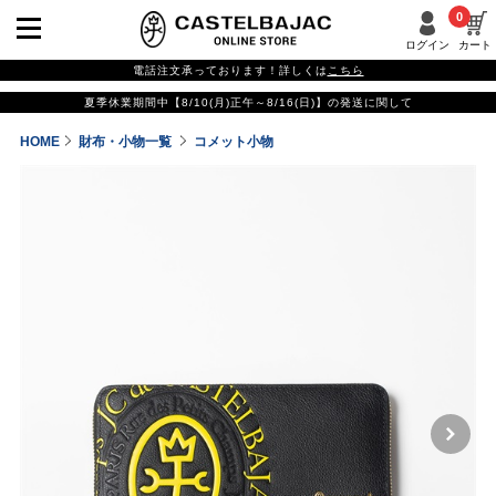
0
ログイン
カート
電話注文承っております！詳しくは
こちら
夏季休業期間中【8/10(月)正午～8/16(日)】の発送に関して
HOME
財布・小物一覧
コメット小物