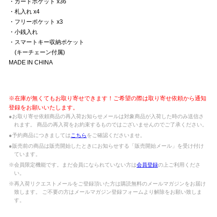
・カードポケット x36
・札入れ x4
・フリーポケット x3
・小銭入れ
・スマートキー収納ポケット
(キーチェーン付属)
MADE IN CHINA
※在庫が無くてもお取り寄せできます！ご希望の際は取り寄せ依頼から通知
登録をお願いいたします。
●お取り寄せ依頼商品の再入荷お知らせメールは対象商品が入荷した時のみ送信さ
れます。 商品の再入荷をお約束するものではございませんのでご了承ください。
●予約商品につきましては
こちら
をご確認くださいませ。
●販売前の商品は販売開始したときにお知らせする「販売開始メール」を受け付け
ています。
※会員限定機能です。まだ会員になられていない方は
会員登録
の上ご利用くださ
い。
※再入荷リクエストメールをご登録頂いた方は購読無料のメールマガジンをお届け
致します。 ご不要の方はメールマガジン登録フォームより解除をお願い致しま
す。