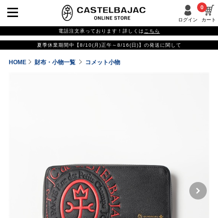
0
ログイン
カート
電話注文承っております！詳しくは
こちら
夏季休業期間中【8/10(月)正午～8/16(日)】の発送に関して
HOME
財布・小物一覧
コメット小物