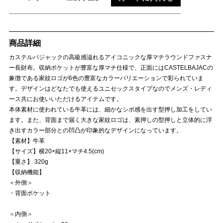
商品詳細
カステルバジャックの高級感溢れるアイコニックな厚マチラウンドファスナ
ー長財布。収納ポケットが豊富な厚マチ仕様で、正面にはCASTELBAJACの
象徴である家紋ロゴが6色の豊富なカラーバリエーションで彩られていま
す。デザインはどなたでも使えるユニセックスタイプなのでメンズ・レディ
ース共にお使いいただけるアイテムです。
本体素材に使われている牛革には、細かなシボ感を出す型押し加工をしてい
ます。また、背面まで届く大きな家紋ロゴは、素押しの型押しと立体的に浮
き出すカラー部分との凹凸が印象的なデザインになっています。
【素材】牛革
【サイズ】横20×縦11×マチ4.5(cm)
【重さ】 320g
【収納機能】
＜外側＞
・背面ポケット
＜内側＞