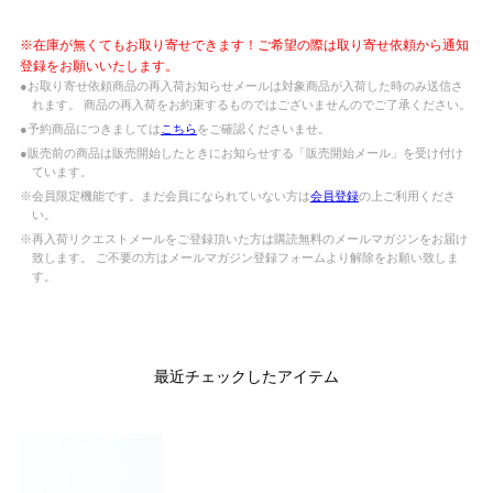
※在庫が無くてもお取り寄せできます！ご希望の際は取り寄せ依頼から通知
登録をお願いいたします。
●お取り寄せ依頼商品の再入荷お知らせメールは対象商品が入荷した時のみ送信さ
れます。 商品の再入荷をお約束するものではございませんのでご了承ください。
●予約商品につきましては
こちら
をご確認くださいませ。
●販売前の商品は販売開始したときにお知らせする「販売開始メール」を受け付け
ています。
※会員限定機能です。まだ会員になられていない方は
会員登録
の上ご利用くださ
い。
※再入荷リクエストメールをご登録頂いた方は購読無料のメールマガジンをお届け
致します。 ご不要の方はメールマガジン登録フォームより解除をお願い致しま
す。
最近チェックしたアイテム