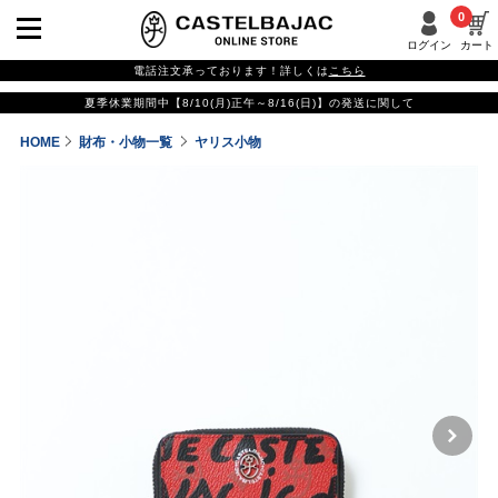
0
ログイン
カート
電話注文承っております！詳しくは
こちら
夏季休業期間中【8/10(月)正午～8/16(日)】の発送に関して
HOME
財布・小物一覧
ヤリス小物