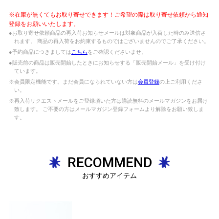
※在庫が無くてもお取り寄せできます！ご希望の際は取り寄せ依頼から通知
登録をお願いいたします。
●お取り寄せ依頼商品の再入荷お知らせメールは対象商品が入荷した時のみ送信さ
れます。 商品の再入荷をお約束するものではございませんのでご了承ください。
●予約商品につきましては
こちら
をご確認くださいませ。
●販売前の商品は販売開始したときにお知らせする「販売開始メール」を受け付け
ています。
※会員限定機能です。まだ会員になられていない方は
会員登録
の上ご利用くださ
い。
※再入荷リクエストメールをご登録頂いた方は購読無料のメールマガジンをお届け
致します。 ご不要の方はメールマガジン登録フォームより解除をお願い致しま
す。
RECOMMEND
おすすめアイテム