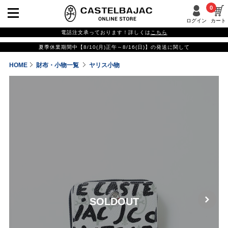
0
ログイン
カート
電話注文承っております！詳しくは
こちら
夏季休業期間中【8/10(月)正午～8/16(日)】の発送に関して
HOME
財布・小物一覧
ヤリス小物
SOLDOUT