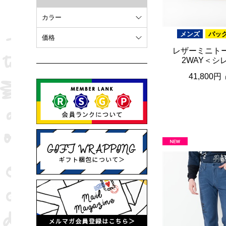
カラー
メンズ
バッ
ホワイト
価格
レザーミニト
オレンジ
～ 10,000円
2WAY＜シ
ブラウン
10,001円 ～ 20,000円
41,800円
ピンク
20,001円 ～
ブラック
ブルー
レッド
グリーン
イエロー
グレー
パープル
ベージュ