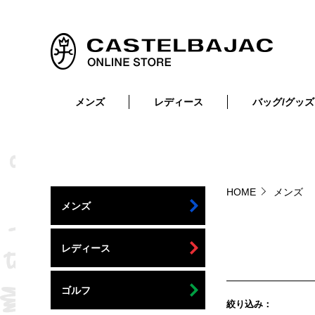
メンズ
レディース
バッグ/グッズ
小物
トップス
ショルダーバッグ
メンズウェア
トップス
ボトムス
ボディ・ウエストバッグ
レディースウェア
ボトムス
小物
セカンド・クラッチバッグ
ゴルフアイテム
HOME
メンズ
メンズ
バッグ
バッグ
ビジネス・トートバッグ
リュック・ボストン・キャリー
レディース
財布・小物
ベルト
ゴルフ
絞り込み
靴