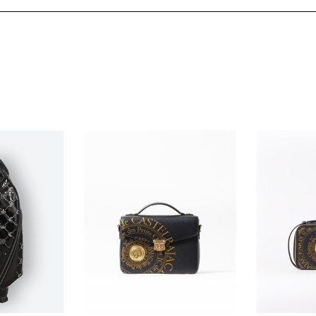
ホワイト
～ 10,000円
オレンジ
10,001円 ～ 20,000円
ブラウン
20,001円 ～
ピンク
ブラック
ブルー
レッド
グリーン
イエロー
グレー
パープル
ベージュ