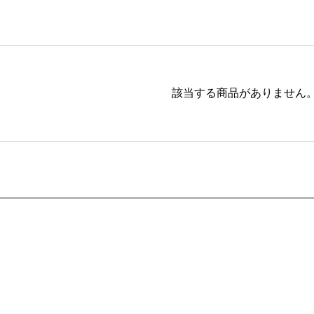
ブラウン
20,001円 ～
ピンク
ブラック
ブルー
該当する商品がありません
レッド
グリーン
イエロー
グレー
パープル
ベージュ