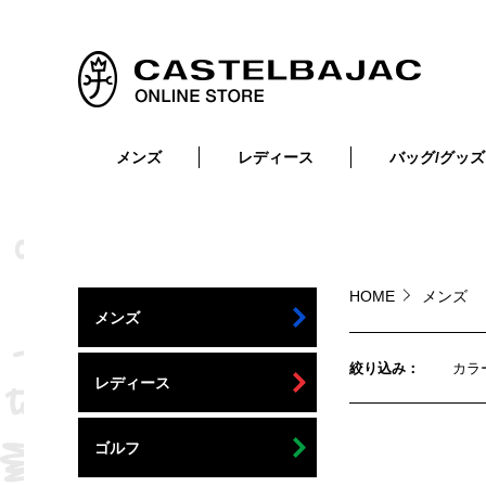
メンズ
レディース
バッグ/グッズ
小物
トップス
ショルダーバッグ
メンズウェア
トップス
ボトムス
ボディ・ウエストバッグ
レディースウェア
ボトムス
小物
セカンド・クラッチバッグ
ゴルフアイテム
HOME
メンズ
メンズ
バッグ
バッグ
ビジネス・トートバッグ
リュック・ボストン・キャリー
絞り込み
カラ
レディース
財布・小物
ベルト
ゴルフ
靴