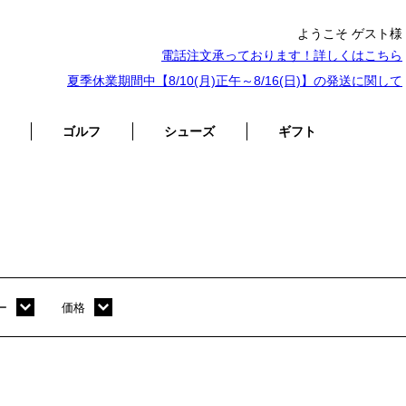
ようこそ ゲスト様
電話注文承っております！詳しくは
こちら
夏季休業期間中【8/10(月)正午～8/16(日)】の発送に関して
ゴルフ
シューズ
ギフト
ー
価格
ホワイト
～ 10,000円
オレンジ
10,001円 ～ 20,000円