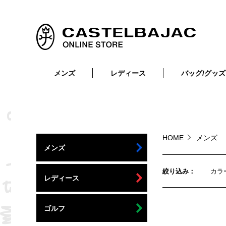
メンズ
レディース
バッグ/グッズ
小物
トップス
ショルダーバッグ
メンズウェア
トップス
ボトムス
ボディ・ウエストバッグ
レディースウェア
ボトムス
小物
セカンド・クラッチバッグ
ゴルフアイテム
HOME
メンズ
メンズ
バッグ
バッグ
ビジネス・トートバッグ
リュック・ボストン・キャリー
絞り込み
カラ
レディース
財布・小物
ベルト
ゴルフ
靴