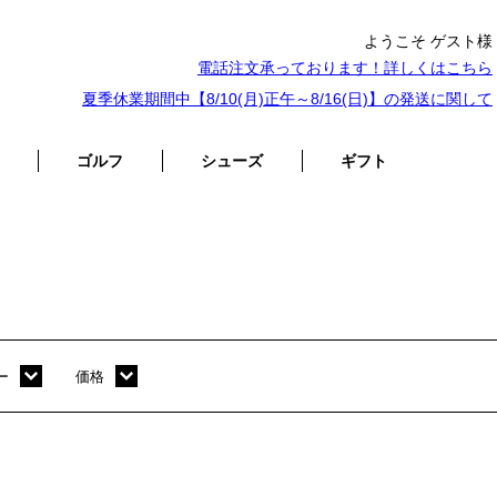
ようこそ ゲスト様
電話注文承っております！詳しくは
こちら
夏季休業期間中【8/10(月)正午～8/16(日)】の発送に関して
ゴルフ
シューズ
ギフト
ー
価格
ホワイト
～ 10,000円
オレンジ
10,001円 ～ 20,000円