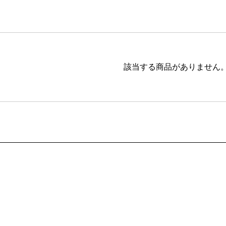
ブラウン
20,001円 ～
ピンク
ブラック
ブルー
該当する商品がありません
レッド
グリーン
イエロー
グレー
パープル
ベージュ