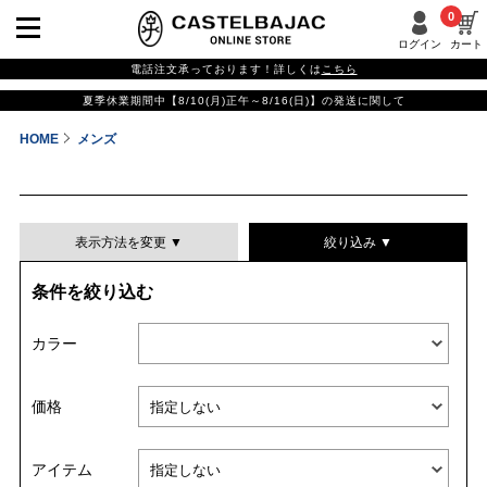
0
ログイン
カート
電話注文承っております！詳しくは
こちら
夏季休業期間中【8/10(月)正午～8/16(日)】の発送に関して
HOME
メンズ
表示方法を変更 ▼
絞り込み ▼
条件を絞り込む
表示件数
カラー
表示順
価格
並び替える
アイテム