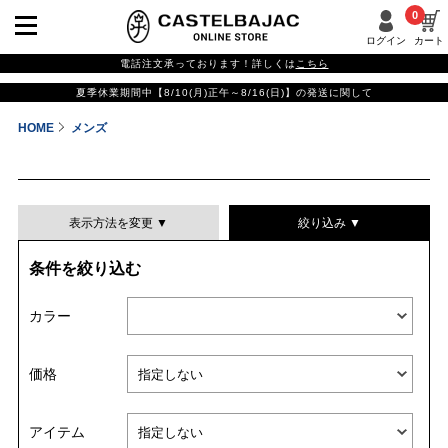
0
ログイン
カート
電話注文承っております！詳しくは
こちら
夏季休業期間中【8/10(月)正午～8/16(日)】の発送に関して
HOME
メンズ
表示方法を変更 ▼
絞り込み ▼
条件を絞り込む
表示件数
カラー
表示順
価格
並び替える
アイテム