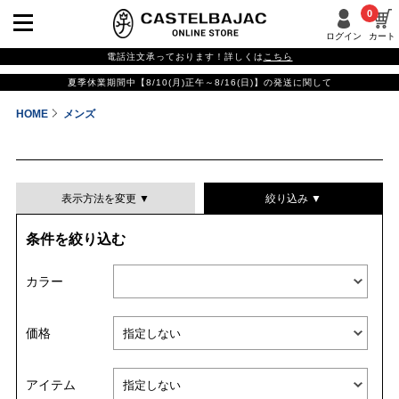
0
ログイン
カート
電話注文承っております！詳しくは
こちら
夏季休業期間中【8/10(月)正午～8/16(日)】の発送に関して
HOME
メンズ
表示方法を変更 ▼
絞り込み ▼
条件を絞り込む
表示件数
カラー
表示順
価格
並び替える
アイテム