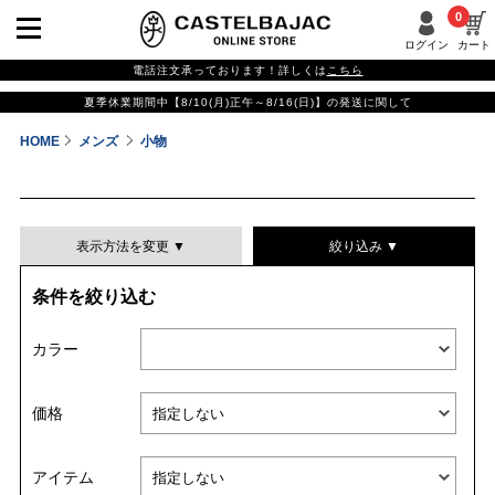
0
ログイン
カート
電話注文承っております！詳しくは
こちら
夏季休業期間中【8/10(月)正午～8/16(日)】の発送に関して
HOME
メンズ
小物
表示方法を変更 ▼
絞り込み ▼
条件を絞り込む
表示件数
カラー
表示順
価格
並び替える
アイテム