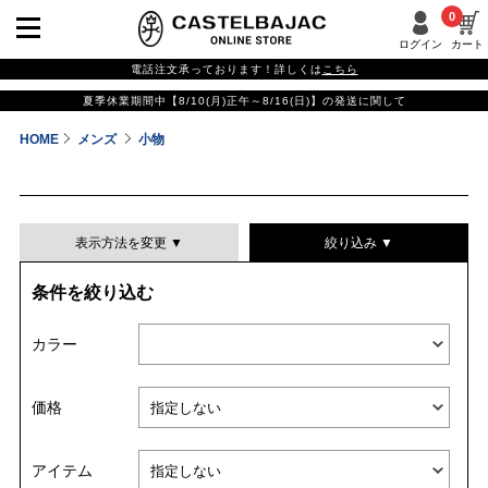
0
ログイン
カート
電話注文承っております！詳しくは
こちら
夏季休業期間中【8/10(月)正午～8/16(日)】の発送に関して
HOME
メンズ
小物
表示方法を変更 ▼
絞り込み ▼
条件を絞り込む
表示件数
カラー
表示順
価格
並び替える
アイテム