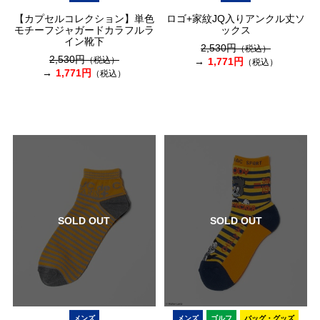
【カプセルコレクション】単色
ロゴ+家紋JQ入りアンクル丈ソ
モチーフジャガードカラフルラ
ックス
イン靴下
2,530円
（税込）
2,530円
（税込）
1,771円
（税込）
1,771円
（税込）
SOLD OUT
SOLD OUT
メンズ
メンズ
ゴルフ
バッグ・グッズ