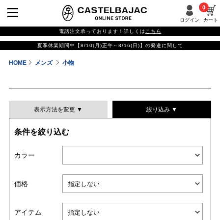
0
ログイン
カート
電話注文承っております！詳しくは
こちら
夏季休業期間中【8/10(月)正午～8/16(日)】の発送に関して
HOME
メンズ
小物
表示方法を変更 ▼
絞り込み ▼
条件を絞り込む
表示件数
カラー
表示順
価格
並び替える
アイテム