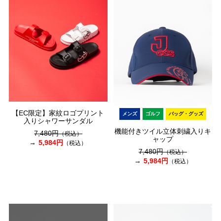
【EC限定】家紋ロゴプリント
メンズ
ゴルフ
バッグ・グッズ
入りシャワーサンダル
機能付きツイル立体刺繍入りキ
7,480円
（税込）
ャップ
5,984円
（税込）
7,480円
（税込）
5,984円
（税込）