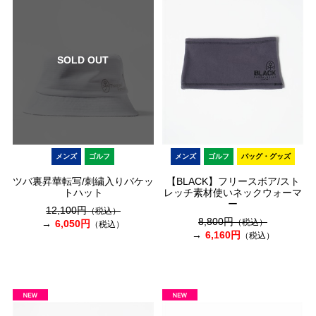
SOLD OUT
メンズ
ゴルフ
メンズ
ゴルフ
バッグ・グッズ
ツバ裏昇華転写/刺繍入りバケッ
【BLACK】フリースボア/スト
トハット
レッチ素材使いネックウォーマ
ー
12,100円
（税込）
8,800円
（税込）
6,050円
（税込）
6,160円
（税込）