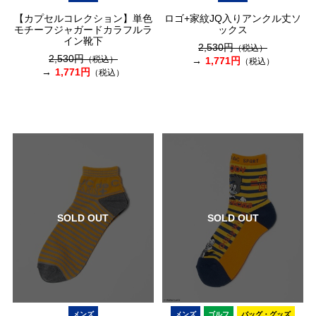
【カプセルコレクション】単色
ロゴ+家紋JQ入りアンクル丈ソ
モチーフジャガードカラフルラ
ックス
イン靴下
2,530円
（税込）
2,530円
（税込）
1,771円
（税込）
1,771円
（税込）
SOLD OUT
SOLD OUT
メンズ
メンズ
ゴルフ
バッグ・グッズ