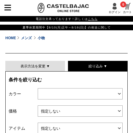
0
ログイン
カート
電話注文承っております！詳しくは
こちら
夏季休業期間中【8/10(月)正午～8/16(日)】の発送に関して
HOME
メンズ
小物
表示方法を変更 ▼
絞り込み ▼
条件を絞り込む
表示件数
カラー
表示順
価格
並び替える
アイテム